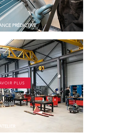
ANCE PR
É
DICTIVE
Titre
AVOIR PLUS
ATELIER