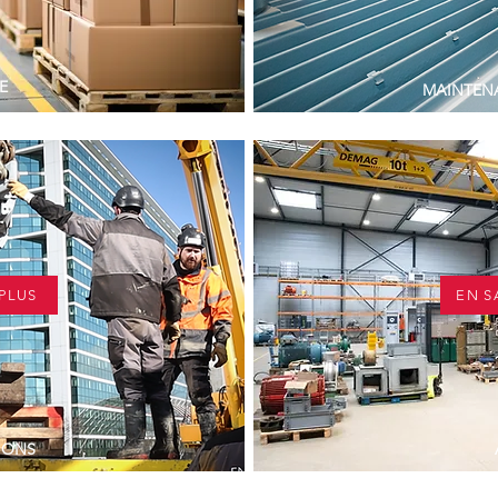
E
MAINTEN
 PLUS
EN S
IONS